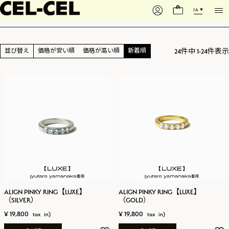
2ND COLLECTION
0
JA
24
件中
1
-
24
件表示
並び替え
価格が安い順
価格が高い順
新着順
ALIGN PINKY RING【LUXE】
ALIGN PINKY RING【LUXE】
（SILVER）
（GOLD）
¥
19,800
¥
19,800