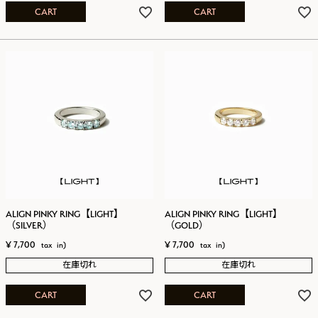
CART
CART
ALIGN PINKY RING【LIGHT】
ALIGN PINKY RING【LIGHT】
（SILVER）
（GOLD）
¥
7,700
¥
7,700
在庫切れ
在庫切れ
CART
CART