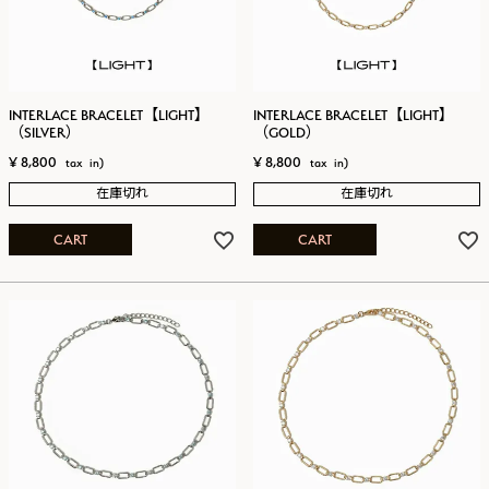
INTERLACE BRACELET【LIGHT】
INTERLACE BRACELET【LIGHT】
（SILVER）
（GOLD）
¥
8,800
¥
8,800
在庫切れ
在庫切れ
CART
CART