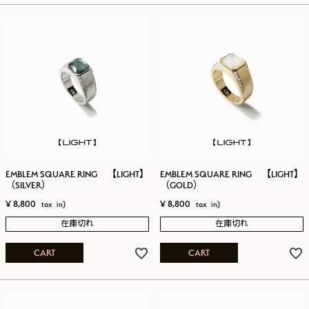
EMBLEM SQUARE RING 【LIGHT】
EMBLEM SQUARE RING 【LIGHT】
（SILVER）
（GOLD）
¥
8,800
¥
8,800
在庫切れ
在庫切れ
CART
CART