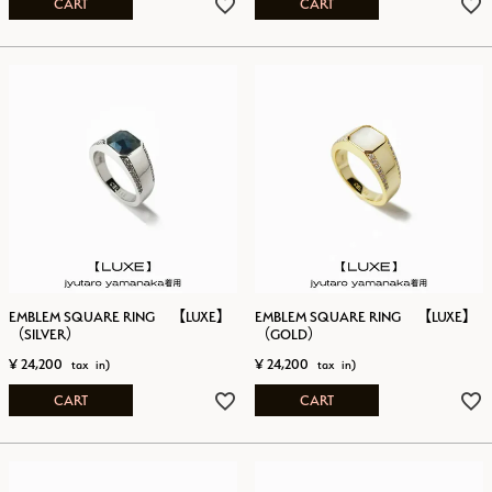
CART
CART
EMBLEM SQUARE RING 【LUXE】
EMBLEM SQUARE RING 【LUXE】
（SILVER）
（GOLD）
¥
24,200
¥
24,200
CART
CART