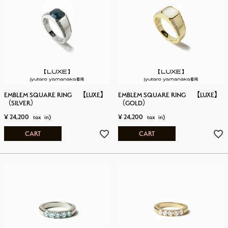
EMBLEM SQUARE RING 【LUXE】
EMBLEM SQUARE RING 【LUXE】
（SILVER）
（GOLD）
¥
24,200
¥
24,200
CART
CART