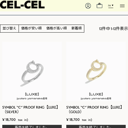
RING
0
JA
12
件中
1
-
12
件表示
並び替え
価格が安い順
価格が高い順
新着順
SYMBOL “C” PROOF RING【LUXE】
SYMBOL “C” PROOF RING【LUXE】
（SILVER）
（GOLD）
¥
18,700
¥
18,700
販売を終了しました。
販売を終了しました。