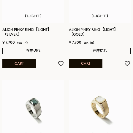
ALIGN PINKY RING【LIGHT】
ALIGN PINKY RING【LIGHT】
（SILVER）
（GOLD）
¥
7,700
¥
7,700
在庫切れ
在庫切れ
CART
CART