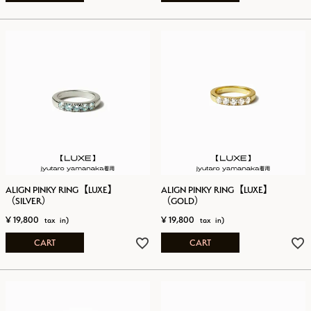
ALIGN PINKY RING【LUXE】
ALIGN PINKY RING【LUXE】
（SILVER）
（GOLD）
¥
19,800
¥
19,800
CART
CART