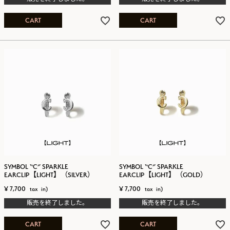
CART
CART
SYMBOL “C” SPARKLE
SYMBOL “C” SPARKLE
EARCLIP【LIGHT】（SILVER）
EARCLIP【LIGHT】（GOLD）
¥
7,700
¥
7,700
販売を終了しました。
販売を終了しました。
CART
CART