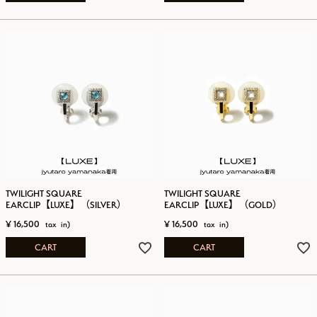
TWILIGHT SQUARE
TWILIGHT SQUARE
EARCLIP【LUXE】（SILVER）
EARCLIP【LUXE】（GOLD）
¥
16,500
¥
16,500
CART
CART