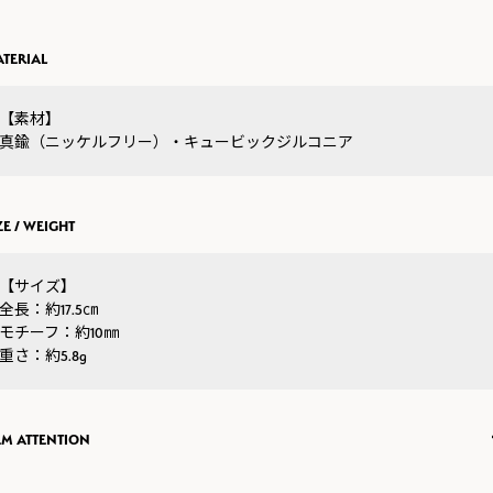
TERIAL
【素材】
真鍮（ニッケルフリー）・キュービックジルコニア
ZE / WEIGHT
【サイズ】
全長：約17.5㎝
モチーフ：約10㎜
重さ：約5.8g
EM ATTENTION