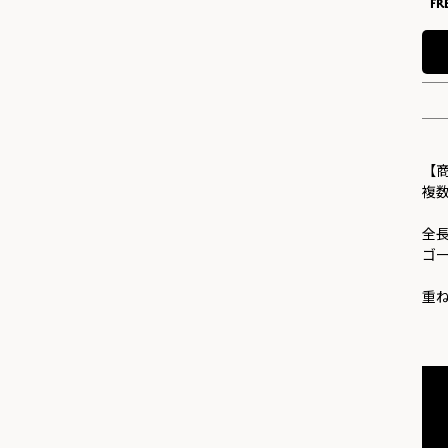
FR
【
複
全長
ゴ
重