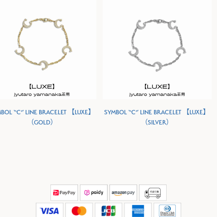
BOL “C” LINE BRACELET 【LUXE】
SYMBOL “C” LINE BRACELET 【LUXE】
（GOLD）
（SILVER）