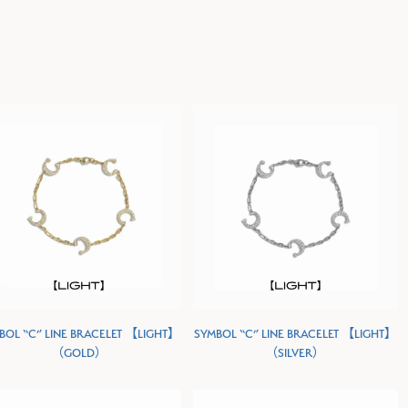
BOL “C” LINE BRACELET 【LIGHT】
SYMBOL “C” LINE BRACELET 【LIGHT】
（GOLD）
（SILVER）