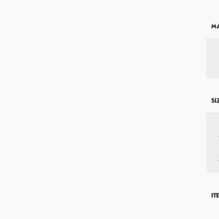
MA
SI
IT