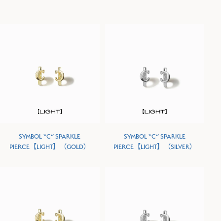
SYMBOL “C” SPARKLE
SYMBOL “C” SPARKLE
PIERCE【LIGHT】（GOLD）
PIERCE【LIGHT】（SILVER）