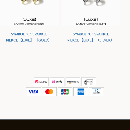
SYMBOL “C” SPARKLE
SYMBOL “C” SPARKLE
PIERCE【LUXE】（GOLD）
PIERCE【LUXE】（SILVER）