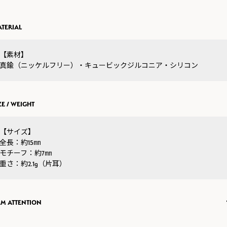
TERIAL
【素材】
真鍮（ニッケルフリー）・キュービックジルコニア・シリコン
ZE / WEIGHT
【サイズ】
全長：約15㎜
モチーフ：約7㎜
重さ：約2.1g（片耳）
EM ATTENTION