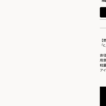
FR
【
「
直
用
軽
ア