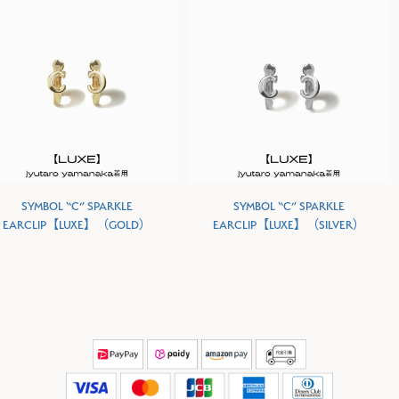
SYMBOL “C” SPARKLE
SYMBOL “C” SPARKLE
EARCLIP【LUXE】（GOLD）
EARCLIP【LUXE】（SILVER）