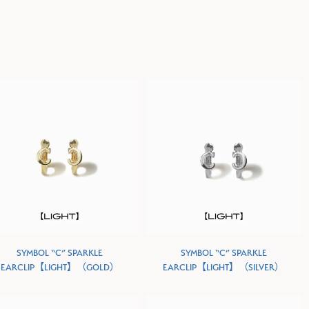
SYMBOL “C” SPARKLE
SYMBOL “C” SPARKLE
EARCLIP【LIGHT】（GOLD）
EARCLIP【LIGHT】（SILVER）