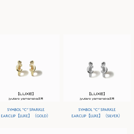
SYMBOL “C” SPARKLE
SYMBOL “C” SPARKLE
EARCLIP【LUXE】（GOLD）
EARCLIP【LUXE】（SILVER）