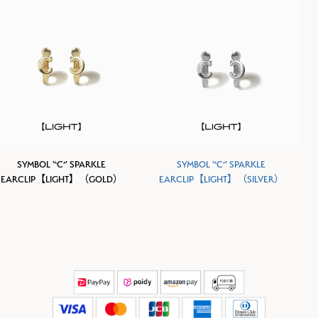
SYMBOL “C” SPARKLE
SYMBOL “C” SPARKLE
EARCLIP【LIGHT】（GOLD）
EARCLIP【LIGHT】（SILVER）