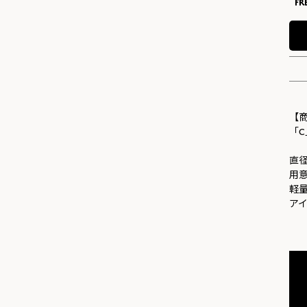
FR
【
「
直
用
軽
ア