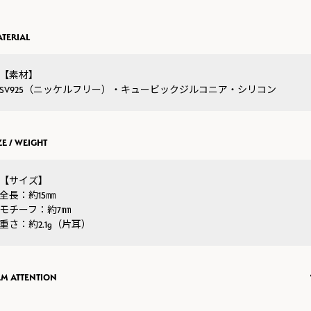
TERIAL
【素材】
SV925（ニッケルフリー）・キュービックジルコニア・シリコン
ZE / WEIGHT
【サイズ】
全長：約15㎜
モチーフ：約7㎜
重さ：約2.1g（片耳）
EM ATTENTION