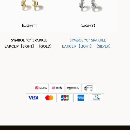
SYMBOL “C” SPARKLE
SYMBOL “C” SPARKLE
EARCLIP【LIGHT】（GOLD）
EARCLIP【LIGHT】（SILVER）