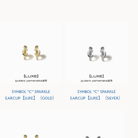
SYMBOL “C” SPARKLE
SYMBOL “C” SPARKLE
EARCLIP【LUXE】（GOLD）
EARCLIP【LUXE】（SILVER）